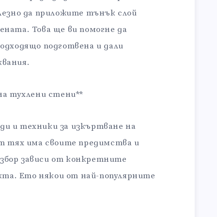
лезно да приложите тънък слой
ната. Това ще ви помогне да
одходящо подготвена и дали
вания.
на тухлени стени**
и и техники за изкъртване на
от тях има своите предимства и
збор зависи от конкретните
екта. Ето някои от най-популярните