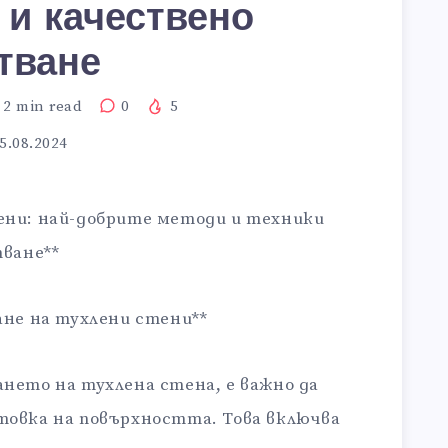
 и качествено
тване
2
min read
0
5
5.08.2024
ени: най-добрите методи и техники
тване**
ане на тухлени стени**
нето на тухлена стена, е важно да
товка на повърхността. Това включва