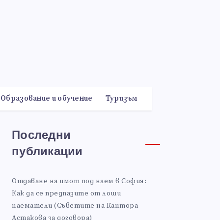
Образование и обучение
Туризъм
Последни
публикации
Отдаване на имот под наем в София:
Как да се предпазите от лоши
наематели (Съветите на Кантора
Астакова за договора)