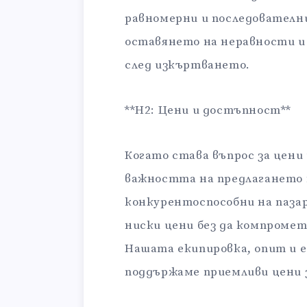
равномерни и последователн
оставянето на неравности и 
след изкъртването.
**H2: Цени и достъпност**
Когато става въпрос за цени
важността на предлагането 
конкурентоспособни на паза
ниски цени без да компроме
Нашата екипировка, опит и 
поддържаме приемливи цени 