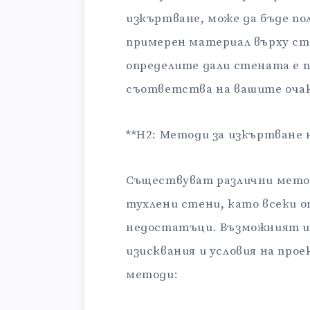
изкъртване, може да бъде по
примерен материал върху сте
определите дали стената е п
съответства на вашите очак
**H2: Методи за изкъртване 
Съществуват различни метод
тухлени стени, като всеки 
недостатъци. Възможният и
изисквания и условия на про
методи: