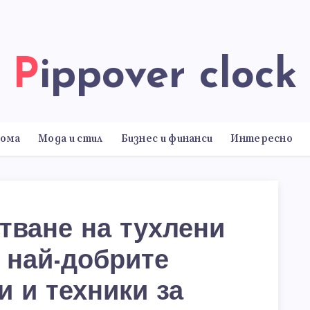
Pippover clock
дома
Мода и стил
Бизнес и финанси
Интересно
тване на тухлени
: най-добрите
и и техники за