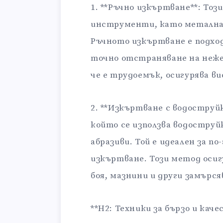
1. **Ръчно изкъртване**: Тоз
инструменти, като метална
Ръчното изкъртване е подход
точно отстраняване на неже
че е трудоемък, осигурява в
2. **Изкъртване с водоструйк
който се използва водоструйк
абразиви. Той е идеален за п
изкъртване. Този метод оси
боя, мазнини и други замърся
**H2: Техники за бързо и кач