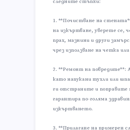
следните стъпки:
1. **Почистване на стената*
на изкъртване, уверете се, 
прах, мазнини и други замърс
чрез използване на четка или
2. **Ремонт на повредите**:
като напукани тухли или шпа
ги отстраните и поправите 
гарантира по-голяма здравин
изкъртването.
3. **Прилагане на примерен с