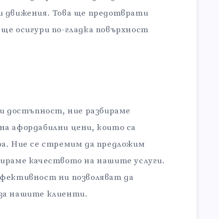
и движения. Това ще предотврати
ще осигури по-гладка повърхност
 и достъпност, ние разбираме
на афордабилни цени, които са
ра. Ние се стремим да предложим
тираме качеството на нашите услуги.
ефективност ни позволяват да
за нашите клиенти.