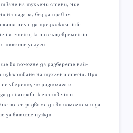
ртване на тухлени стени, ние
и на пазара, без да правим
шата цел е да предложим най-
е на стени, като същевременно
а нашите услуги.
 ще ви помогне да разберете най-
а изкъртване на тухлени стени. При
 се уверете, че разполага с
за да направи качествено и
ие ще се радваме да ви помогнем и да
ие за вашите нужди.