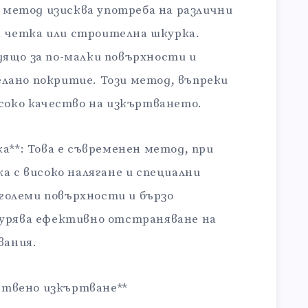
и метод изисква употреба на различни
 четка или строителна шкурка.
ящо за по-малки повърхности и
лано покритие. Този метод, въпреки
исоко качество на изкъртването.
а**: Това е съвременен метод, при
а с високо налягане и специални
о-големи повърхности и бързо
гурява ефективно отстраняване на
вания.
ествено изкъртване**