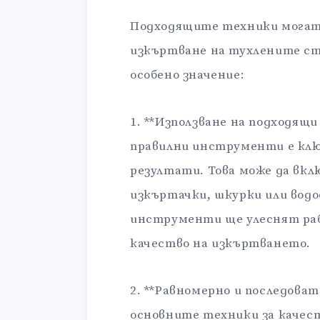
Подходящите техники могат 
изкъртване на тухлените ст
особено значение:
1. **Използване на подходящ
правилни инструменти е клю
резултати. Това може да вкл
изкъртачки, шкурки или вод
инструменти ще улеснят раб
качество на изкъртването.
2. **Равномерно и последова
основните техники за качес