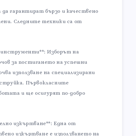
да гарантират бързо и качествено
ени. Следните техники са от
и инструменти**: Изборът на
чов за постигането на успешни
ючва използване на специализирани
оструйка. Първокласните
отата и ще осигурят по-добро
телно изкъртване**: Една от
твено изкъртване е използването на