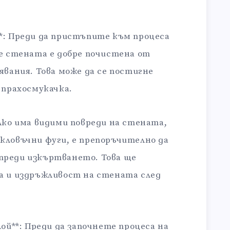
*: Преди да пристъпите към процеса
че стената е добре почистена от
явания. Това може да се постигне
 прахосмукачка.
 Ако има видими повреди на стената,
кловъчни фуги, е препоръчително да
преди изкъртването. Това ще
а и издръжливост на стената след
лой**: Преди да започнете процеса на