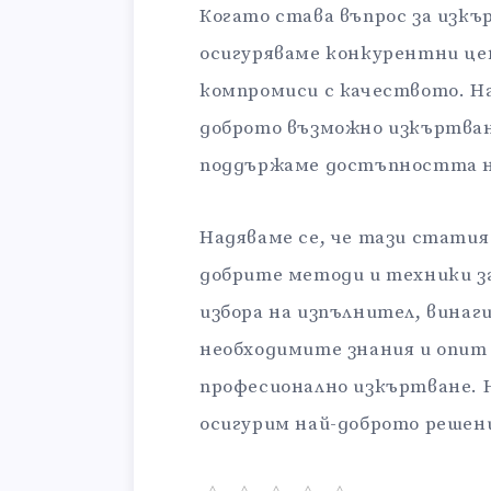
Когато става въпрос за изкъ
осигуряваме конкурентни цен
компромиси с качеството. На
доброто възможно изкъртван
поддържаме достъпността н
Надяваме се, че тази статия
добрите методи и техники з
избора на изпълнител, винаги
необходимите знания и опит 
професионално изкъртване. Н
осигурим най-доброто решен