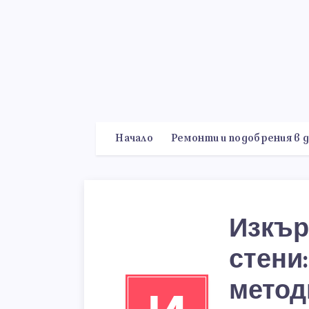
Начало
Ремонти и подобрения в 
Изкър
стени
метод