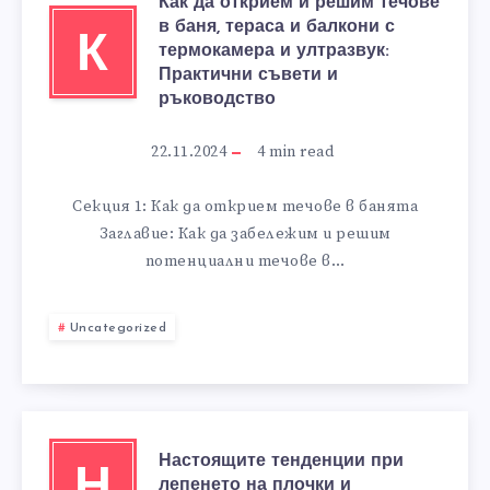
Как да открием и решим течове
в баня, тераса и балкони с
К
термокамера и ултразвук:
Практични съвети и
ръководство
22.11.2024
4
min read
Секция 1: Как да открием течове в банята
Заглавие: Как да забележим и решим
потенциални течове в…
Uncategorized
Настоящите тенденции при
лепенето на плочки и