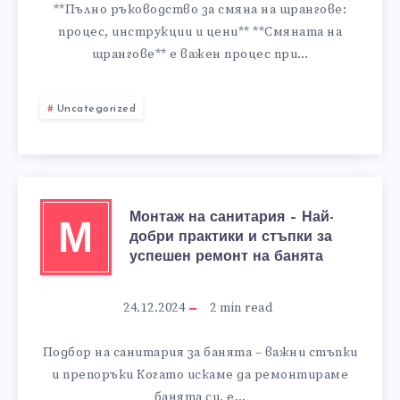
**Пълно ръководство за смяна на щрангове:
процес, инструкции и цени** **Смяната на
щрангове** е важен процес при…
Uncategorized
Монтаж на санитария – Най-
М
добри практики и стъпки за
успешен ремонт на банята
24.12.2024
2
min read
Подбор на санитария за банята – важни стъпки
и препоръки Когато искаме да ремонтираме
банята си, е…