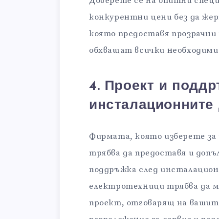
Доверете се на опитни спец
конкурентни цени без да же
която предоставя прозрачни
обхващат всички необходими
4. Проект и подд
инсталационните
Фирмата, която изберете за
трябва да предоставя и допъ
поддръжка след инсталацио
електротехници трябва да 
проект, отговарящ на вашите