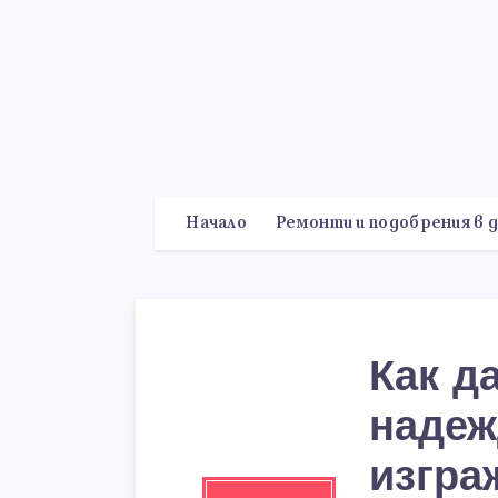
Начало
Ремонти и подобрения в 
Как д
надеж
изгра