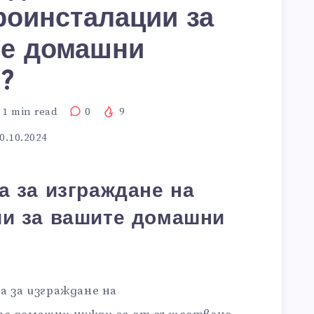
роинсталации за
е домашни
?
1
min read
0
9
0.10.2024
а за изграждане на
ии за вашите домашни
а за изграждане на