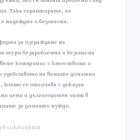
дръжка, ако се появят проблеми след
а. Така гарантирате, че
е надеждна и безопасна.
фирма за изграждане на
сигури безпроблемна и безопасна
авете компромис с качеството и
и удобството на вашите домашни
 която се отличава с доказан
ни цени и дългогодишен опит в
циите за домашни нужди.
убликацията