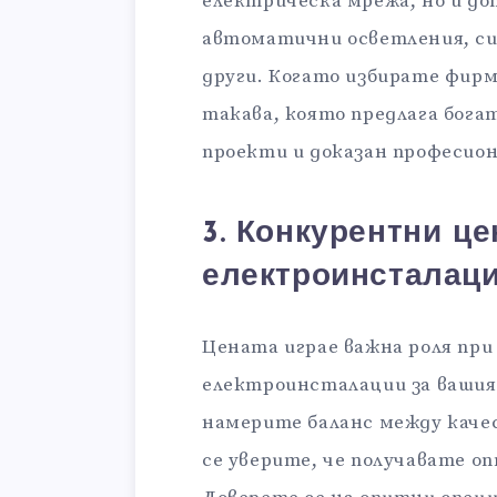
електрическа мрежа, но и д
автоматични осветления, си
други. Когато избирате фир
такава, която предлага бог
проекти и доказан професион
3. Конкурентни це
електроинсталаци
Цената играе важна роля при
електроинсталации за вашия
намерите баланс между каче
се уверите, че получавате о