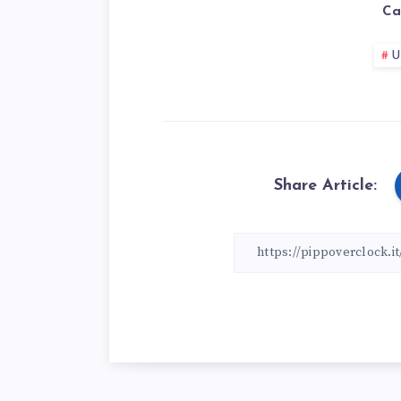
Ca
U
Share Article: