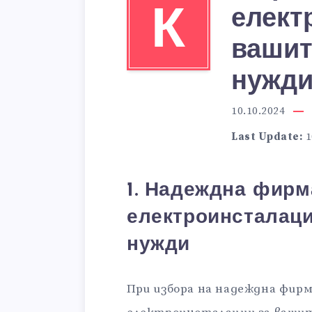
К
елект
вашит
нужди
10.10.2024
Last Update:
1
1. Надеждна фирм
електроинсталац
нужди
При избора на надеждна фирм