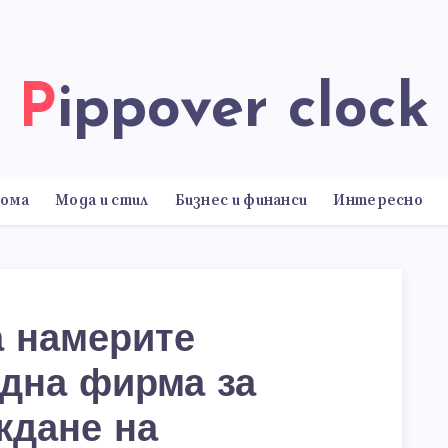
Pippover clock
дома
Мода и стил
Бизнес и финанси
Интересно
а намерите
дна фирма за
ждане на