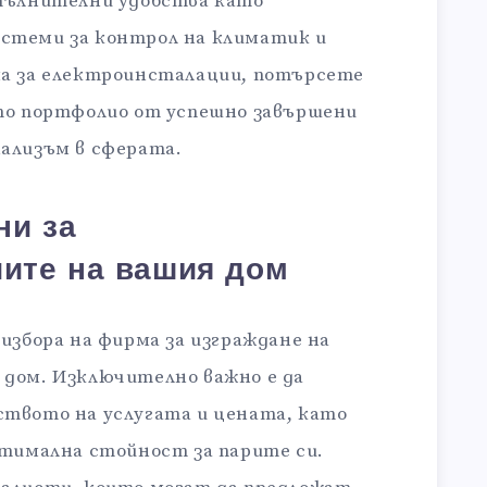
опълнителни удобства като
стеми за контрол на климатик и
ма за електроинсталации, потърсете
ато портфолио от успешно завършени
ализъм в сферата.
ни за
ите на вашия дом
 избора на фирма за изграждане на
 дом. Изключително важно е да
ството на услугата и цената, като
птимална стойност за парите си.