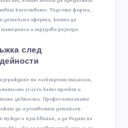
иалисти, които могат да предложат
ртват качеството. Търсете фирма,
 и детайлни оферти, които да
 материали и трудови разходи.
ръжка след
 дейности
 изграждане на електроинсталации,
лнителни услуги като проект и
нните дейности. Професионалните
можат да изгответят детайлен
 нужди и изисквания, и да бъдат на