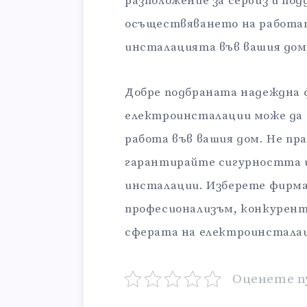
разположение за сервиз и под
осъществяването на работат
инсталацията във вашия дом 
Добре подбраната надеждна 
електроинсталации може да о
работа във вашия дом. Не пр
гарантирайте сигурността 
инсталации. Изберете фирма,
професионализъм, конкурент
сферата на електроинстала
Оценете п