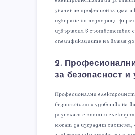
електроинсталации за ваши
значение професионализма и
избиране на подходяща фирма
извършена в съответствие с
спецификациите на вашия до
2. Професионалн
за безопасност и
Професионални електроинста
безопасност и удобство на в
разполага с опитни електро
могат да изградят система, 