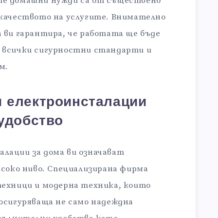
те домашни нужди са от съществено
 качеството на услугите. Внимателно
 ви гарантира, че работата ще бъде
 всички сигурностни стандарти и
м.
и електроинсталации
 удобство
лации за дома ви означават
исоко ниво. Специализирана фирма
техници и модерна техника, които
осигуряваща не само надеждна